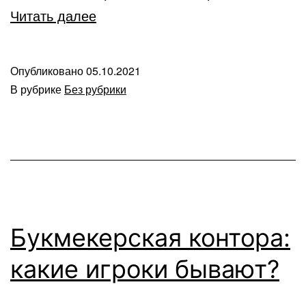
Как
Читать далее
создать
аккаунт
Опубликовано
05.10.2021
у
В рубрике
Без рубрики
букмекера?
Букмекерская контора:
какие игроки бывают?