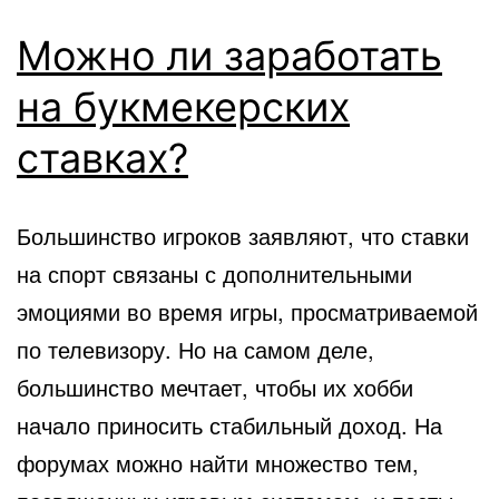
Можно ли заработать
на букмекерских
ставках?
Большинство игроков заявляют, что ставки
на спорт связаны с дополнительными
эмоциями во время игры, просматриваемой
по телевизору. Но на самом деле,
большинство мечтает, чтобы их хобби
начало приносить стабильный доход. На
форумах можно найти множество тем,