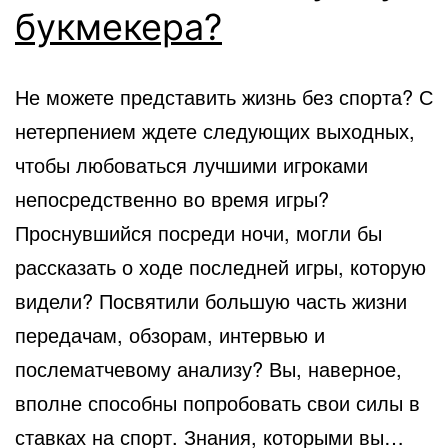
букмекера?
Не можете представить жизнь без спорта? С
нетерпением ждете следующих выходных,
чтобы любоваться лучшими игроками
непосредственно во время игры?
Проснувшийся посреди ночи, могли бы
рассказать о ходе последней игры, которую
видели? Посвятили большую часть жизни
передачам, обзорам, интервью и
послематчевому анализу? Вы, наверное,
вполне способны попробовать свои силы в
ставках на спорт. Знания, которыми вы…